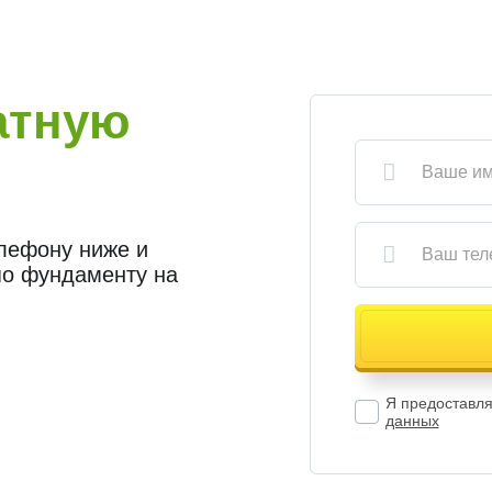
атную
елефону ниже и
по фундаменту на
Я предоставл
данных